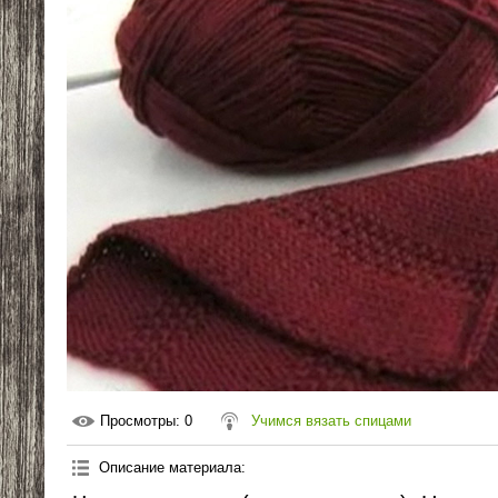
Просмотры
: 0
Учимся вязать спицами
Описание материала
: