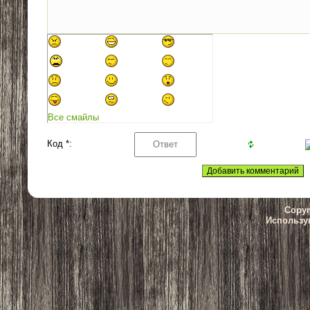
Все смайлы
Код *:
Copyr
Использу