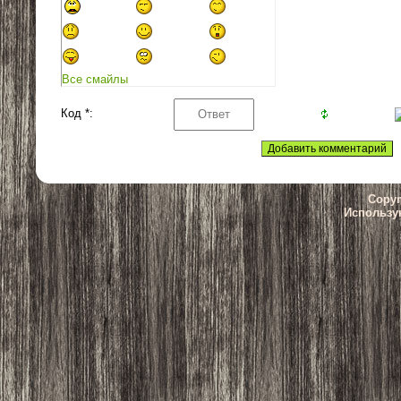
Все смайлы
Код *:
Copyr
Использу