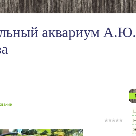
льный аквариум А.Ю.
ва
ование
Ц
Н
Э