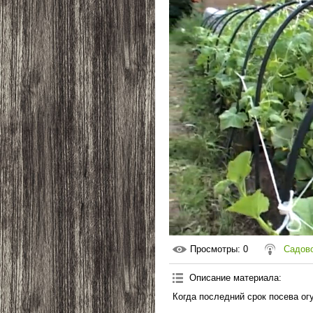
Просмотры
: 0
Садово
Описание материала
:
Когда последний срок посева ог