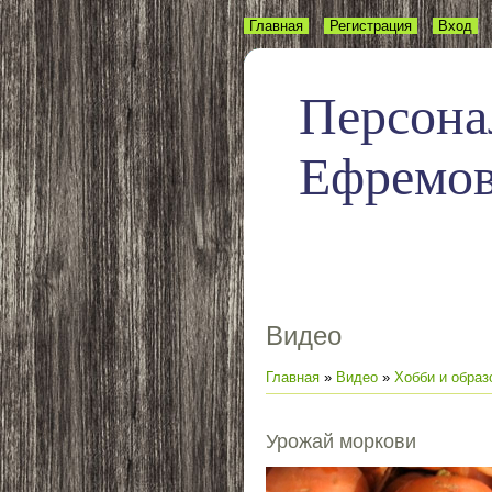
Главная
Регистрация
Вход
Персона
Ефремо
Видео
Главная
»
Видео
»
Хобби и образ
Урожай моркови