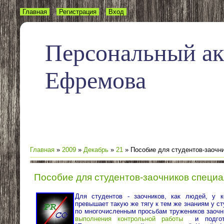
Главная
Регистрация
Вход
Персональный а
Ефремова
Главная
»
2009
»
Декабрь
»
21
» Пособие для студентов-заочн
Пособие для студентов-заочников специ
Для студентов - заочников, как людей, у к
превышает такую же тягу к тем же знаниям у с
по многочисленным просьбам тружеников заоч
выполнения контрольной работы
и подгот