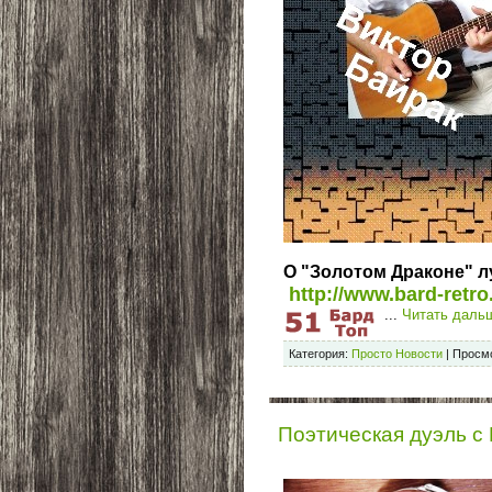
О "Золотом Драконе" л
http://www.bard-retro.
...
Читать даль
Категория:
Просто Новости
|
Просмо
Поэтическая дуэль с