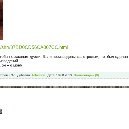
ity/shrr/37BD0CD56CA007CC.html
тобы по законам дуэли, были произведены «выстрелы», т.е. был сделан
изведений.
А он – о моем.
тров:
637
|
Добавил:
Aefremov
|
Дата:
10.08.2013
|
Комментарии (0)