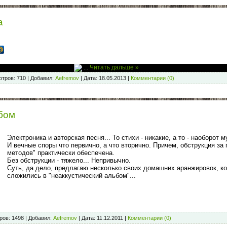
а
...
Читать дальше »
тров:
710
|
Добавил:
Aefremov
|
Дата:
18.05.2013
|
Комментарии (0)
бом
Электроника и авторская песня... То стихи - никакие, а то - наоборот 
И вечные споры что первично, а что вторично. Причем, обструкция за
методов" практически обеспечена.
Без обструкции - тяжело... Непривычно.
Суть, да дело, предлагаю несколько своих домашних аранжировок, к
сложились в "неаккустический альбом"...
ров:
1498
|
Добавил:
Aefremov
|
Дата:
11.12.2011
|
Комментарии (0)