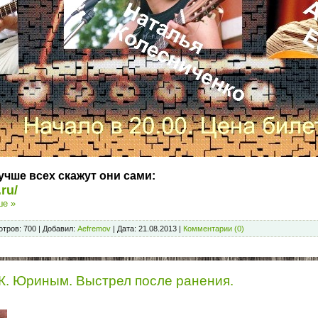
учше всех скажут они сами:
ru/
ше »
тров:
700
|
Добавил:
Aefremov
|
Дата:
21.08.2013
|
Комментарии (0)
 К. Юриным. Выстрел после ранения.