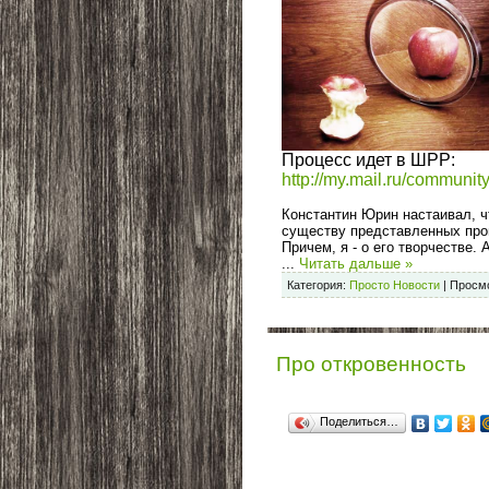
Процесс идет в ШРР:
http://my.mail.ru/commun
Константин Юрин настаивал, ч
существу представленных про
Причем, я - о его творчестве. 
...
Читать дальше »
Категория:
Просто Новости
|
Просмо
Про откровенность
Поделиться…