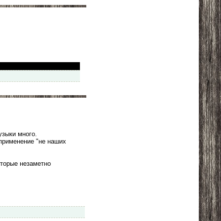
музыки много.
 применение "не наших
оторые незаметно