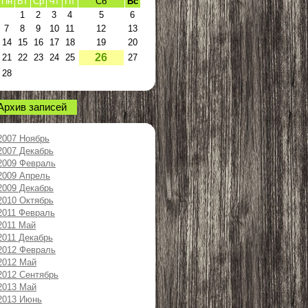
Пн
Вт
Ср
Чт
Пт
Сб
Вс
1
2
3
4
5
6
7
8
9
10
11
12
13
14
15
16
17
18
19
20
26
21
22
23
24
25
27
28
Архив записей
2007 Ноябрь
2007 Декабрь
2009 Февраль
2009 Апрель
2009 Декабрь
2010 Октябрь
2011 Февраль
2011 Май
2011 Декабрь
2012 Февраль
2012 Май
2012 Сентябрь
2013 Май
2013 Июнь