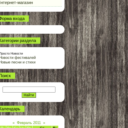
нтернет-магазин
Форма входа
Категории раздела
Просто Новости
Новости фестивалей
Новые песни и стихи
Поиск
Календарь
«
Февраль 2011
»