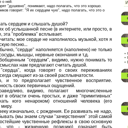
е о ней.
И
орят "душевно", понимают, надо полагать, что это хорошо.
иков говорит: "Я их сердцем чую", надо полагать, что это о
ть сердцем и слышать душой?
х об услышанной песне (в интернете, или просто, в
е, эта "проблемка" всплывает.
читать: мое сердце не наполнилось музыкой, хотя я
кую песню...
бычно, "сердце" наполняется (наполнено) не только
 сосуды, мышцы, нервные окончания и т.д.
обобщенным "сердцем", видимо, нужно понимать то
х смыслах нам предлагают считать душой.
"сердца", когда говорят о своих переживаниях
егда смущают из-за своей расплывчатости.
, и то предполагает чувственное восприятие.
ность своих первичных ощущений.
раведливо, видимо, полагают многочисленные
ат в области очень простых, и даже "примитивных"
жать кого ненароком) отношений человека (его
 миру.
еку изначально, с рождения. Ее развивать не надо,
бывать (мы знаем случаи "зачерствения" этой самой
простейшие чувственные рефлексы в свою основную
я, что - жизненную позицию) означает быть