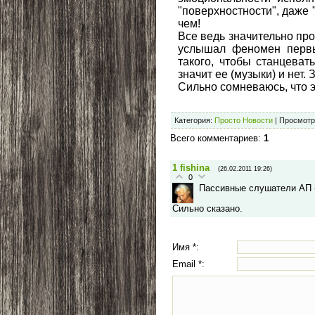
"поверхностности", даже 
чем!
Все ведь значительно про
услышал феномен первых
такого, чтобы станцеват
значит ее (музыки) и нет. З
Сильно сомневаюсь, что э
Категория
:
Просто Новости
|
Просмотр
Всего комментариев
:
1
1
fishina
(26.02.2011 19:26)
0
Пассивные слушатели АП -
Сильно сказано.
Имя *:
Email *: