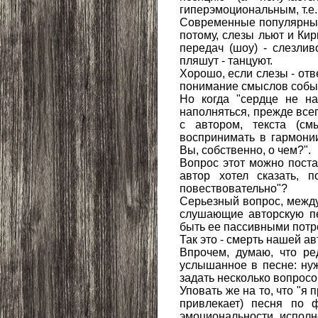
гиперэмоциональным, т.е
Современные популярные
потому, слезы льют и Ки
передач (шоу) - слезлив
пляшут - танцуют.
Хорошо, если слезы - от
понимание смыслов событи
Но когда "сердце не на
наполняться, прежде всег
с автором, текста (см
воспринимать в гармонии
Вы, собственно, о чем?".
Вопрос этот можно поста
автор хотел сказать, 
повествовательно"?
Серьезный вопрос, между
слушающие авторскую пе
быть ее пассивными потр
Так это - смерть нашей ав
Впрочем, думаю, что ре
услышанное в песне: нуж
задать несколько вопросо
Уповать же на то, что "я
привлекает) песня по ф
эмоциональности исполн