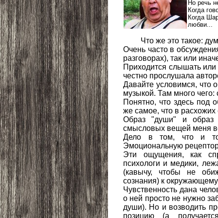
Но речь н
Когда гов
Когда Шар
любви...
Что же это такое: дума
Очень часто в обсуждения
разговорах), так или инач
Приходится слышать или 
честно прослушала авторс
Давайте условимся, что о
музыкой. Там много чего:
Понятно, что здесь под 
же самое, что в расхожи
Образ "души" и образ 
смысловых вещей меня вс
Дело в том, что и то
Эмоциональную рецептор
Эти ощущения, как сп
психологи и медики, леж
(кавычу, чтобы не оби
сознания) к окружающему
Чувственность дана челов
о ней просто не нужно за
души). Но и возводить 
позицию (а получаетс