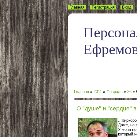
Главная
Регистрация
Вход
Персона
Ефремо
Главная
»
2011
»
Февраль
»
26
» 
О "душе" и "сердце" в
...Киркор
Даже, на 
У меня по
который н