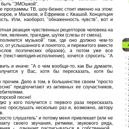
. быть "ЭМОшкой".
 программы ТВ, шоу-бизнес стоит именно на этом:
ркоров, и Малахов, и Ефремов с Квашой. Концепция
ость. Или, наоборот, "обнаженность чувств", вот и
ветная реакция чувственных рецепторов человека на
я, явления, трагедии, шутки (слезы от смеха).
полняется музыкой" там, где оно должно чем-то
о, от услышанного и понятого, и пережитого вместе
ыслов поэтических образов), а потом уже все
 (текст-мелодия-исполнение), хочется спросить: "А
вить и иначе: "А о чем вообще-то, как Вы думаете,
получится у Вас, хотя бы пересказать, хотя бы
 прочим. Дело в том, в большинстве своем "просто
сню" предпочитают из активных ее соучастников,
ебителями.
торской песне!
дко у кого получится с первого раза пересказать
но прослушать несколько раз и, возможно, автору
в.
 просто слушатель" и потому меня привлекает (или не
акту своего звучания, ритмики, звукового ряда,
ения - означает расписываться в собственной...