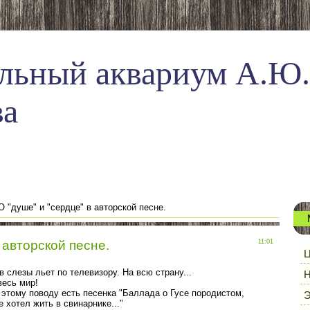
льный аквариум А.Ю.
ва
О "душе" и "сердце" в авторской песне.
 авторской песне.
11:01
Ц
ов слезы льет по телевизору. На всю страну...
Н
весь мир!
 этому поводу есть песенка "Баллада о Гусе породистом,
Э
е хотел жить в свинарнике..."