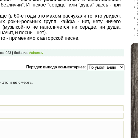
"безличии". И некое "сердце"
или "душа" здесь - при
ще (в 60-е годы это махом расчухали те, кто увидел,
 рок-н-рольных групп: кайфа - нет, нету ничего
ь (музыкой-то не наполняется ни сердце, ни душа,
начит, и песни - нет).
то - применимо к авторской песне.
ов
:
923
|
Добавил
:
Aefremov
Порядок вывода комментариев:
 это и ее смерть.