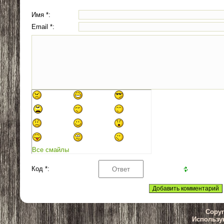
Имя *:
Email *:
Все смайлы
Код *:
Copyr
Использу