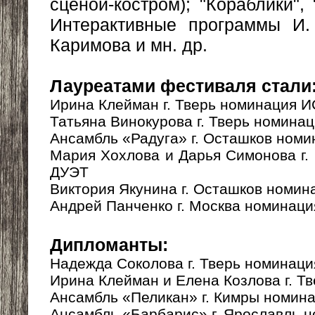
сценой-костром); "Кораблики",
Интерактивные программы И.
Каримова и мн. др.
Лауреатами фестиваля стали
Ирина Клейман г. Тверь номинация
Татьяна Винокурова г. Тверь номина
Ансамбль «Радуга» г. Осташков но
Мария Хохлова и Дарья Симонова г.
ДУЭТ
Виктория Якунина г. Осташков ном
Андрей Панченко г. Москва номина
Дипломанты:
Надежда Соколова г. Тверь номина
Ирина Клейман и Елена Козлова г. Т
Ансамбль «Пеликан» г. Кимры номи
Ансамбль «Барбарис» г. Ярославль