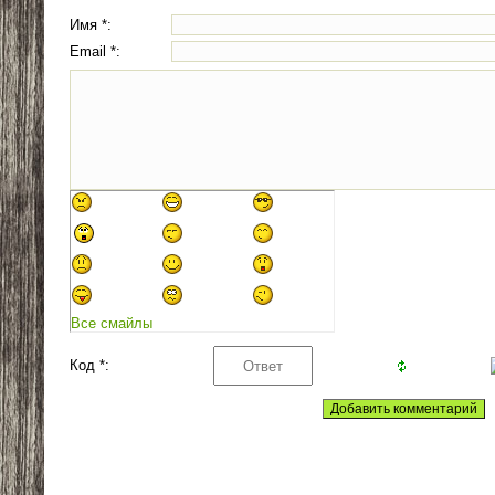
Имя *:
Email *:
Все смайлы
Код *: