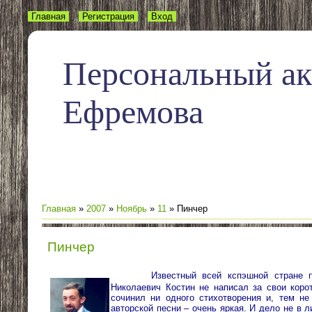
Главная
Регистрация
Вход
Персональный а
Ефремова
Главная
»
2007
»
Ноябрь
»
11
» Пинчер
Пинчер
Известный всей кспэшной стране 
Николаевич Костин не написал за свои корот
сочинил ни одного стихотворения и, тем не
авторской песни – очень яркая. И дело не в 