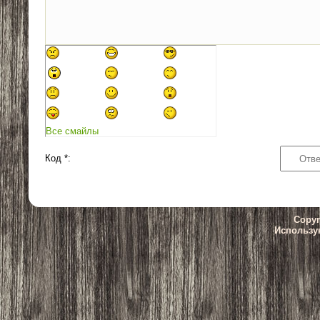
Все смайлы
Код *:
Copyr
Использу