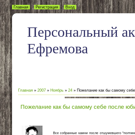
Главная
Регистрация
Вход
Персональный а
Ефремова
Главная
»
2007
»
Ноябрь
»
24
» Пожелание как бы самому себе 
Пожелание как бы самому себе после юбил
Все собранные камни после отшумевшего "полтинника" 